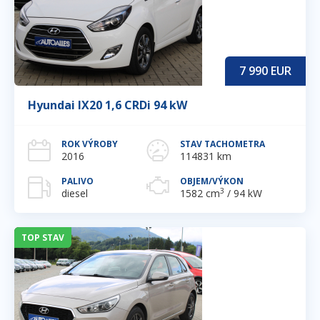
7 990
EUR
Hyundai IX20 1,6 CRDi 94 kW
ROK VÝROBY
STAV TACHOMETRA
2016
114831 km
PALIVO
OBJEM/VÝKON
3
diesel
1582 cm
/ 94 kW
TOP STAV