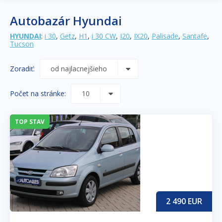
Autobazár Hyundai
HYUNDAI
:
i 30
,
Getz
,
H1
,
i 30 CW
,
I20
,
IX20
,
Palisade
,
Santafe
,
Tucson
Zoradiť:
Počet na stránke:
TOP STAV
2 490
EUR