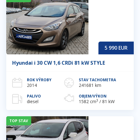
5 990
EUR
Hyundai i 30 CW 1,6 CRDi 81 kW STYLE
ROK VÝROBY
STAV TACHOMETRA
2014
241681 km
PALIVO
OBJEM/VÝKON
3
diesel
1582 cm
/ 81 kW
TOP STAV