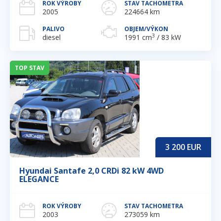
ROK VÝROBY
STAV TACHOMETRA
2005
224664 km
PALIVO
OBJEM/VÝKON
3
diesel
1991 cm
/ 83 kW
TOP STAV
3 200
EUR
Hyundai Santafe 2,0 CRDi 82 kW 4WD
ELEGANCE
ROK VÝROBY
STAV TACHOMETRA
2003
273059 km