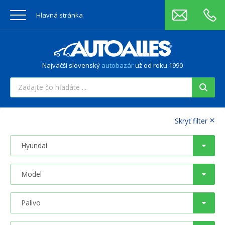
Hlavná stránka
Najväčší slovenský
autobazár
už od roku 1990
×
Skryť filter