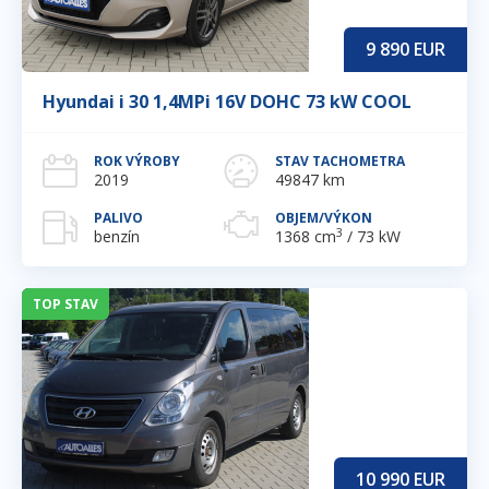
9 890
EUR
Hyundai i 30 1,4MPi 16V DOHC 73 kW COOL
ROK VÝROBY
STAV TACHOMETRA
2019
49847 km
PALIVO
OBJEM/VÝKON
3
benzín
1368 cm
/ 73 kW
TOP STAV
10 990
EUR