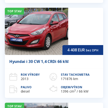
TOP STAV
4 408
EUR
bez DPH
5 290
EUR
Hyundai i 30 CW 1,4 CRDi 66 kW
ROK VÝROBY
STAV TACHOMETRA
2013
171876 km
PALIVO
OBJEM/VÝKON
3
diesel
1396 cm
/ 66 kW
TOP STAV