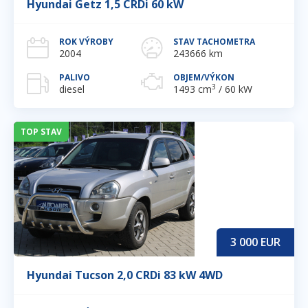
Hyundai Getz 1,5 CRDi 60 kW
ROK VÝROBY
STAV TACHOMETRA
2004
243666 km
PALIVO
OBJEM/VÝKON
3
diesel
1493 cm
/ 60 kW
TOP STAV
3 000
EUR
Hyundai Tucson 2,0 CRDi 83 kW 4WD