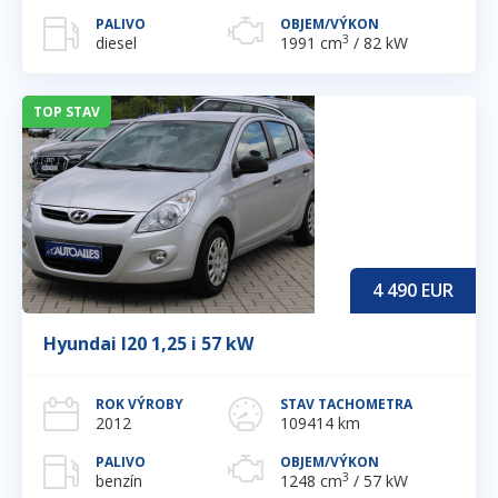
PALIVO
OBJEM/VÝKON
3
diesel
1991 cm
/ 82 kW
TOP STAV
4 490
EUR
Hyundai I20 1,25 i 57 kW
ROK VÝROBY
STAV TACHOMETRA
2012
109414 km
PALIVO
OBJEM/VÝKON
3
benzín
1248 cm
/ 57 kW